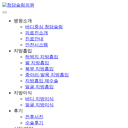
병원소개
바디중심 청담슬림
의료진소개
진료안내
안전시스템
지방흡입
허벅지 지방흡입
팔 지방흡입
복부 지방흡입
종아리·발목 지방흡입
지방흡입 재수술
얼굴 지방흡입
지방이식
바디 지방이식
얼굴 지방이식
후기
전후사진
수술후기