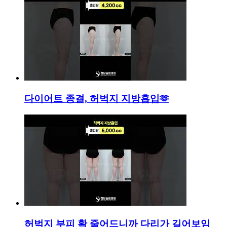
다이어트 종결, 허벅지 지방흡입🫶
허벅지 부피 확 줄어드니까 다리가 길어보임