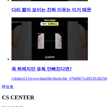
다리 짧아 보이는 진짜 이유는 이거 때문
꼭 허벅지만 유독 안빠진다면?
/cdslim1113/www/data/file/shorts/file_67b06871cd9539.68256
목록
CS CENTER