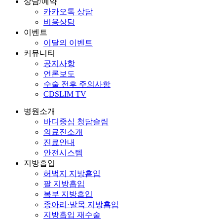
상담/예약
카카오톡 상담
비용상담
이벤트
이달의 이벤트
커뮤니티
공지사항
언론보도
수술 전후 주의사항
CDSLIM TV
병원소개
바디중심 청담슬림
의료진소개
진료안내
안전시스템
지방흡입
허벅지 지방흡입
팔 지방흡입
복부 지방흡입
종아리·발목 지방흡입
지방흡입 재수술