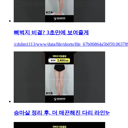
뼈벅지 비결? 3초만에 보여줄게
/cdslim1113/www/data/file/shorts/file_67b06864a5b059.06378
승마살 정리 후, 더 매끈해진 다리 라인✨