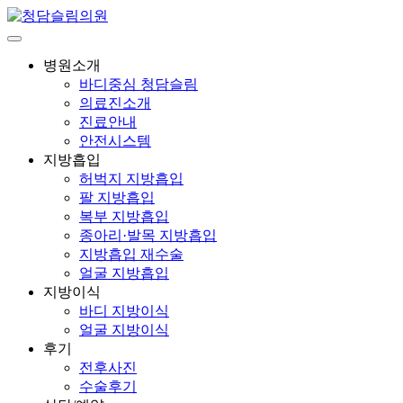
병원소개
바디중심 청담슬림
의료진소개
진료안내
안전시스템
지방흡입
허벅지 지방흡입
팔 지방흡입
복부 지방흡입
종아리·발목 지방흡입
지방흡입 재수술
얼굴 지방흡입
지방이식
바디 지방이식
얼굴 지방이식
후기
전후사진
수술후기