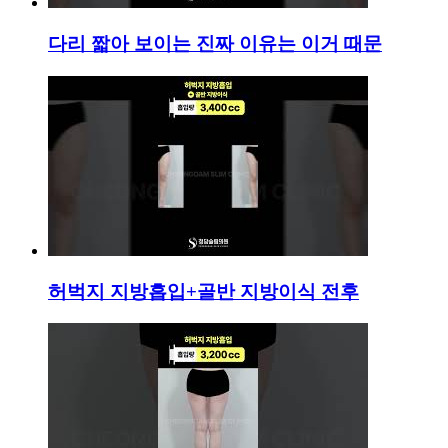
다리 짧아 보이는 진짜 이유는 이거 때문
허벅지 지방흡입+골반 지방이식 전후