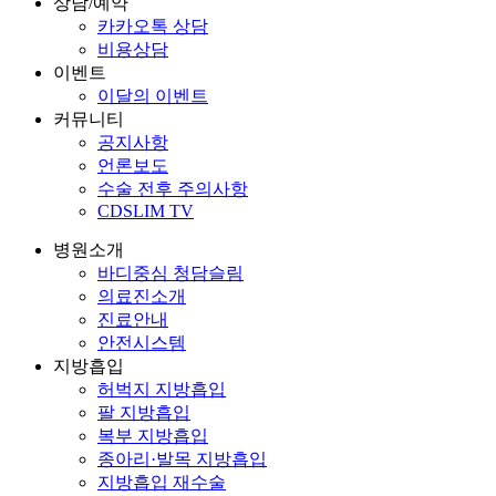
상담/예약
카카오톡 상담
비용상담
이벤트
이달의 이벤트
커뮤니티
공지사항
언론보도
수술 전후 주의사항
CDSLIM TV
병원소개
바디중심 청담슬림
의료진소개
진료안내
안전시스템
지방흡입
허벅지 지방흡입
팔 지방흡입
복부 지방흡입
종아리·발목 지방흡입
지방흡입 재수술