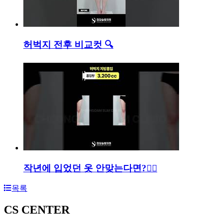
허벅지 전후 비교컷 🔍
작년에 입었던 옷 안맞는다면?👯‍♀️
목록
CS CENTER