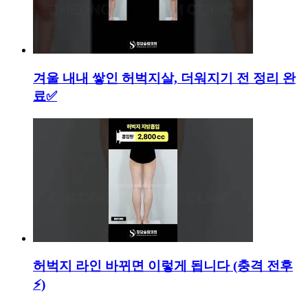
겨울 내내 쌓인 허벅지살, 더워지기 전 정리 완
료✅
허벅지 라인 바뀌면 이렇게 됩니다 (충격 전후
⚡)