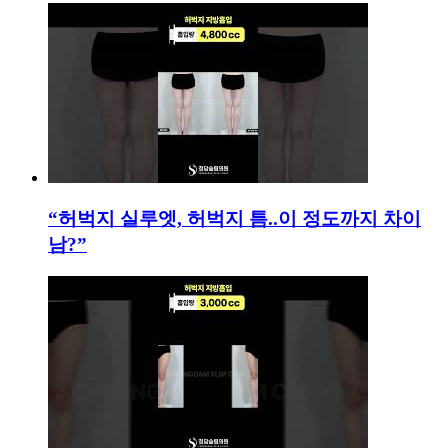
“허벅지 실루엣, 허벅지 틈..이 정도까지 차이
남?”