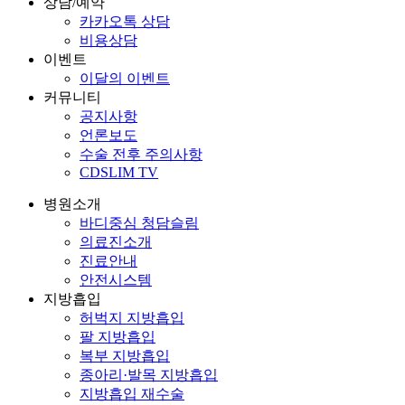
상담/예약
카카오톡 상담
비용상담
이벤트
이달의 이벤트
커뮤니티
공지사항
언론보도
수술 전후 주의사항
CDSLIM TV
병원소개
바디중심 청담슬림
의료진소개
진료안내
안전시스템
지방흡입
허벅지 지방흡입
팔 지방흡입
복부 지방흡입
종아리·발목 지방흡입
지방흡입 재수술