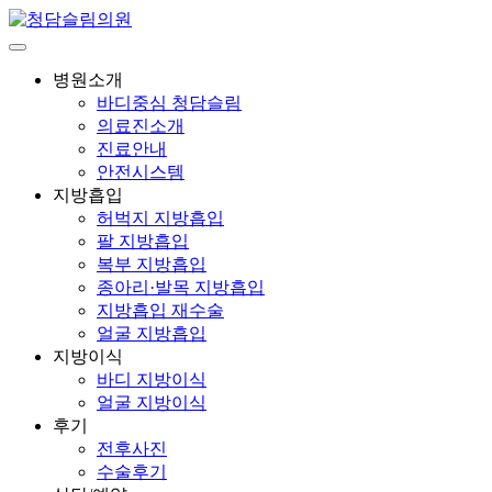
병원소개
바디중심 청담슬림
의료진소개
진료안내
안전시스템
지방흡입
허벅지 지방흡입
팔 지방흡입
복부 지방흡입
종아리·발목 지방흡입
지방흡입 재수술
얼굴 지방흡입
지방이식
바디 지방이식
얼굴 지방이식
후기
전후사진
수술후기