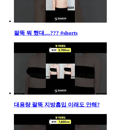
팔뚝 뭐 했대....??? #shorts
대용량 팔뚝 지방흡입 이래도 안해?